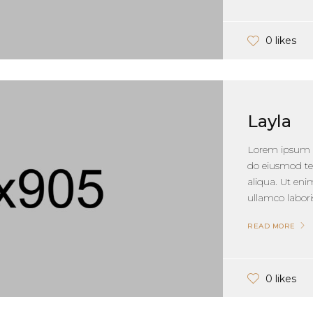
0 likes
Layla
Lorem ipsum do
do eiusmod te
aliqua. Ut en
ullamco laboris
READ MORE
0 likes