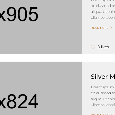
do eiusmod te
aliqua. Ut en
ullamco laboris
READ MORE
0 likes
Silver 
Lorem ipsum do
do eiusmod te
aliqua. Ut en
ullamco laboris