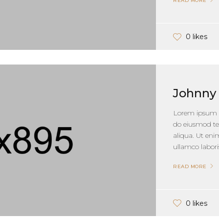
READ MORE
0 likes
Johnny
Lorem ipsum do
do eiusmod te
aliqua. Ut en
ullamco laboris
READ MORE
0 likes