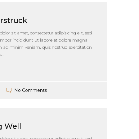
rstruck
lor sit amet, consectetur adipisicing elit, sed
mpor incididunt ut labore et dolore magna
im ad minim veniam, quis nostrud exercitation
...
No Comments
g Well
lor sit amet, consectetur adipisicing elit, sed