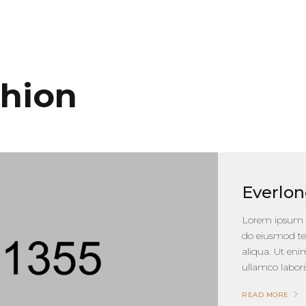
hion
Everlo
Lorem ipsum do
do eiusmod te
aliqua. Ut en
ullamco laboris
READ MORE